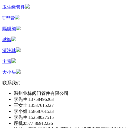
卫生级管件
U型管
隔膜阀
球阀
清洗球
卡箍
大小头
联系我们
温州业栋阀门管件有限公司
李先生:13758496263
王女士:13587615227
李小姐:15868761533
李先生:15258027515
座机:0577-86912226